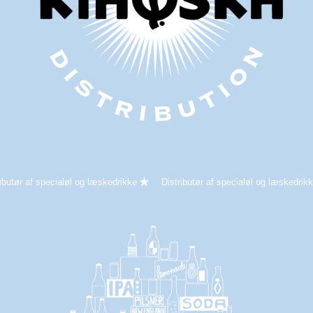
ributør af specialøl og læskedrikke
Distributør af specialøl og læskedrik